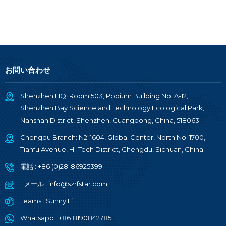
お問い合わせ
Shenzhen HQ: Room 503, Podium Building No. A-12,
Shenzhen Bay Science and Technology Ecological Park,
Nanshan District, Shenzhen, Guangdong, China, 518063
Chengdu Branch: N2-1604, Global Center, North No. 1700,
Tianfu Avenue, Hi-Tech District, Chengdu, Sichuan, China
電話 :
+86 (0)28-86925399
Eメール :
info@szrfstar.com
Teams :
Sunny Li
Whatsapp :
+8618190842785