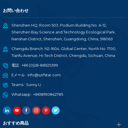
お問い合わせ
Shenzhen HQ: Room 503, Podium Building No. A-12,
Shenzhen Bay Science and Technology Ecological Park,
Nanshan District, Shenzhen, Guangdong, China, 518063
Chengdu Branch: N2-1604, Global Center, North No. 1700,
Tianfu Avenue, Hi-Tech District, Chengdu, Sichuan, China
電話 :
+86 (0)28-86925399
Eメール :
info@szrfstar.com
Teams :
Sunny Li
Whatsapp :
+8618190842785
おすすめ商品