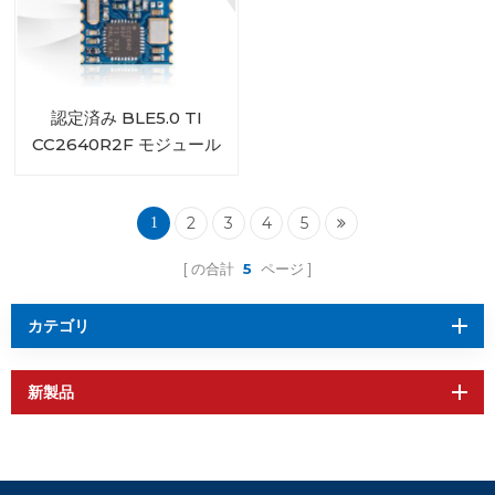
認定済み BLE5.0 TI
CC2640R2F モジュール
RF-BM-4044B2
2
3
4
5
1
の合計
5
ページ
カテゴリ
新製品