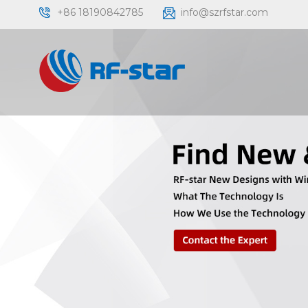
+86 18190842785
info@szrfstar.com