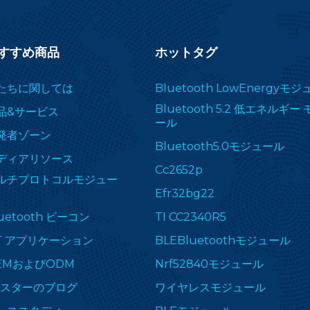
すすめ商品
ホットタグ
たちに関しては
Bluetooth LowEnergyモ
Bluetooth 5.2 低エネルギー
品&サービス
ール
発者ゾーン
Bluetooth5.0モジュール
ディアリソース
Cc2652p
ルチプロトコルモジュー
Efr32bg22
uetooth ビーコン
TI CC2340R5
oT アプリケーション
BLEBluetoothモジュール
EMおよびODM
Nrf52840モジュール
Fスターのブログ
ワイヤレスモジュール