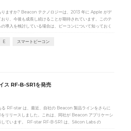
か? Beacon テクノロジーは、2013 年に Apple がデ
ており、今後も成長し続けることが期待されています。このテ
への導入を検討している場合は、ビーコンについて知っておく
ビーコン技術とは何ですか? ビーコンは、低エネルギーの
用して近くの他のスマート デバイスに信号を送信する小型の無線送
E
スマートビーコン
ロジーと近接マーケティングにおける最新の開発の 1 つで
イスに情報を接続して送信し、位置ベースの検索と対話をより簡
のように機能しますか? ビーコンデバイス自体は非常にシンプ
バッテリーが...
ス RF-B-SR1を発売
 RF-star は、最近、自社の Beacon 製品ラインをさらに
SR1をリリースしました。これは、同社が Beacon アプリケーシ
 RF-star RF-B-SR1 は、Silicon Labs の
 EFR32BG22 に基づいて設計されており、76.8 MHz ARM®