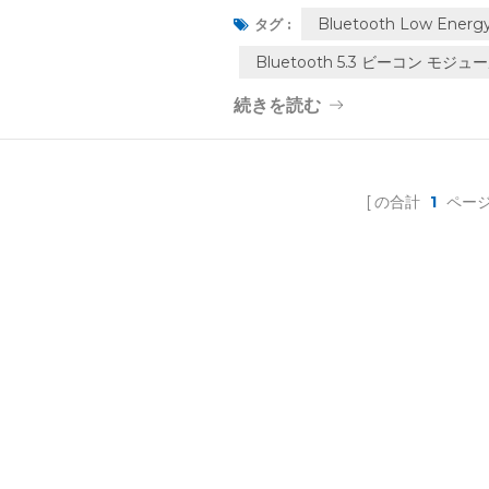
Cortex®-M33 コアを備え、Bluet
Bluetooth Low Ene
タグ :
です。長い自律性と長い航続距離。寸法
Bluetooth 5.3 ビーコン モジュ
います。1000 mAH DURACEL
隔で...
続きを読む
の合計
1
ペー