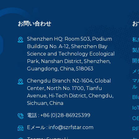
お問い合わせ
お
Shenzhen HQ: Room 503, Podium
私
Building No. A-12, Shenzhen Bay
製
Science and Technology Ecological
開
Park, Nanshan District, Shenzhen,
Guangdong, China, 518063
メ
マ
Chengdu Branch: N2-1604, Global
ル
Center, North No. 1700, Tianfu
Avenue, Hi-Tech District, Chengdu,
Bl
Sichuan, China
I
電話 :
+86 (0)28-86925399
O
Eメール :
info@szrfstar.com
R