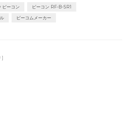
ooth 5.2 をサポートし、平均消費電力は 15.46μA@1s&0dBm
rgy ビーコン
ビーコン RF-B-SR1
Φ51mm*21mmの製品は、IP65等級のケーシングを備えて
ール
ビーコムメーカー
L CR2477 バッテリーを使用すると、1 秒のブロードキャスト間
ジ