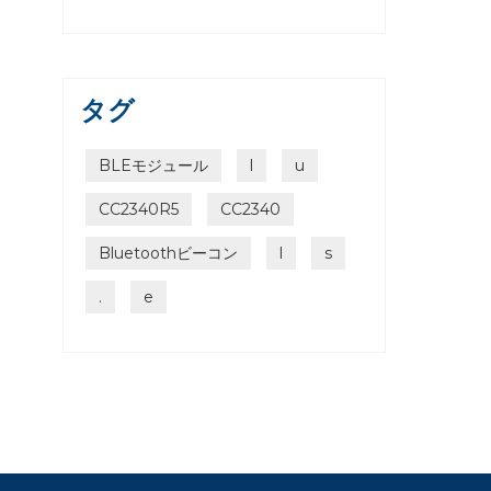
タグ
BLEモジュール
l
u
CC2340R5
CC2340
Bluetoothビーコン
l
s
.
e