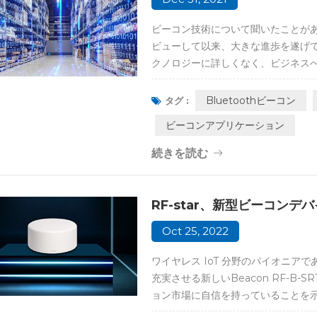
ビーコン技術について聞いたことがあります
ビューして以来、大きな進歩を遂げ
クノロジーに詳しくなく、ビジネス
べき 3 つの事項を次に示します。 
Bluetooth テクノロジーを使
Bluetoothビーコン
タグ :
信機です。これらは、位置情報テクノ
ビーコンアプリケーション
す。簡単に言うと、スマート デバ
単かつ正確にします。 ビーコンはど
続きを読む
ルです。各デバイスには BLE SoC と
RF-star、新型ビーコンデバイ
Oct 25, 2022
ワイヤレス IoT 分野のパイオニアである
充実させる新しいBeacon RF-B-
ョン市場に自信を持っていることを示しています。
Bluetooth Low Power チップ