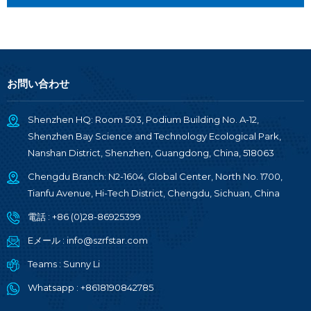
お問い合わせ
Shenzhen HQ: Room 503, Podium Building No. A-12,
Shenzhen Bay Science and Technology Ecological Park,
Nanshan District, Shenzhen, Guangdong, China, 518063
Chengdu Branch: N2-1604, Global Center, North No. 1700,
Tianfu Avenue, Hi-Tech District, Chengdu, Sichuan, China
電話 :
+86 (0)28-86925399
Eメール :
info@szrfstar.com
Teams :
Sunny Li
Whatsapp :
+8618190842785