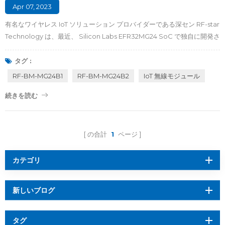
Apr 07, 2023
有名なワイヤレス IoT ソリューション プロバイダーである深セン RF-star
Technology は、最近、 Silicon Labs EFR32MG24 SoC で独自に開発さ
れた2 つの 2.4 GHz マルチプロトコル ワイヤレス モジュールRF-BM-
MG24B1およびRF-BM-MG24B2をリリースしました。Matter、
タグ :
Thread、ZigBee、BLE 5.3、Bluetooth Mesh、2.4GHz Proprietary
RF-BM-MG24B1
RF-BM-MG24B2
IoT 無線モジュール
などを備えた両モジュールは、寛容でシームレスな接続、低消費電力、
続きを読む
高いセキュリティとプライバシーの実現に対する需要に効果的に対応で
きます。モジュールの豊富なハードウェアおよびソフトウェア リソース
により、ユーザーはスマート ホーム、医療と健康、位置ベースのサービ
ス、産業オートメーション、スマート ビルディングなどのさまざまなシ
の合計
1
ページ
ナリオにモジュールを...
カテゴリ
新しいブログ
タグ