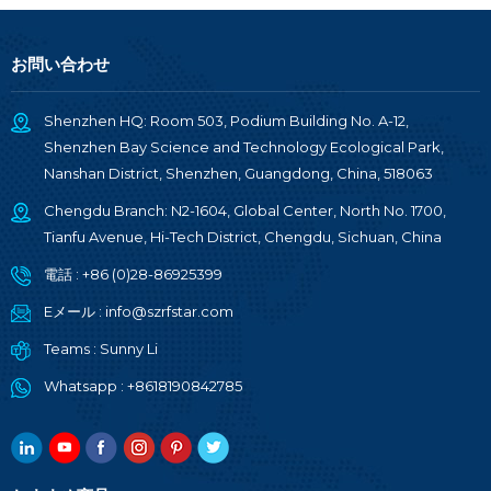
お問い合わせ
Shenzhen HQ: Room 503, Podium Building No. A-12,
Shenzhen Bay Science and Technology Ecological Park,
Nanshan District, Shenzhen, Guangdong, China, 518063
Chengdu Branch: N2-1604, Global Center, North No. 1700,
Tianfu Avenue, Hi-Tech District, Chengdu, Sichuan, China
電話 :
+86 (0)28-86925399
Eメール :
info@szrfstar.com
Teams :
Sunny Li
Whatsapp :
+8618190842785