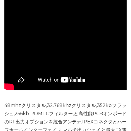
48mhzクリスタル,32.768khzクリスタル,352kbフラッ
シュ,256kb ROM,LCフィルター,と高性能PCBオンボード
のRF出力オプションを統合アンテナ,IPEXコネクタとハー
フホールインターフェイス.マルチ出力ウェイと最大TX電