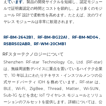
え
て
い
ます
。製品の開発サイクルを短縮し、認定モジュー
ルで証明書認定の時間とコストを節約し、より多くのモジ
ュール RF 設計で柔軟性を高めます。たとえば、次のワイ
ヤレス モジュールは非常に歓迎されます。
RF-BM-2642B1
、
RF-BM-BG22A1
、
RF-BM-ND04
、
RSBRS02ABR
、
RF-WM-20CMB1
RFスターテクノロジーについて
Shenzhen RF-star Technology Co., Ltd. (RF-star)
は、無線周波数デバイスに重点を置いているハイテク企業
で、10 年以上にわたりテキサス・インスツルメンツの公
式サードパーティ IDH を務めています。RF-star は、
BLE、Wi-Fi、ZigBee、Thread、Matter、Wi-SUN、
Sub-1G などを含む IoT ワイヤレス モジュールとソリュ
ーションのフルセットを提供します。詳細については、公