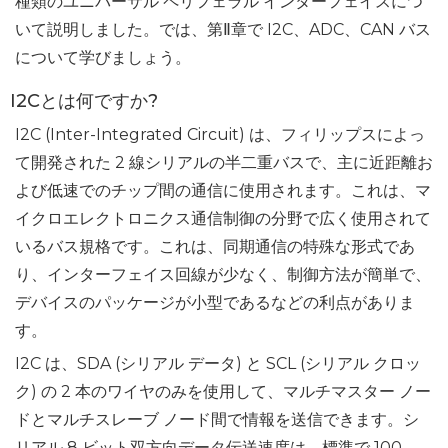
種類のユニバーサル ペリフェラル インターフェイスにつ
いて説明しました
。
では、第Ⅱ
章で I2C、ADC、CAN バス
について学びましょう
。
I2Cとは何ですか?
I2C (Inter-Integrated Circuit) は、フィリップスによっ
て開発された 2 線シリアルの半二重バスで、主に近距離お
よび低速でのチップ間の通信に使用されます。これは、マ
イクロエレクトロニクス通信制御の分野で広く使用されて
いるバス規格です。これは、同期通信の特殊な形式であ
り、インターフェイス回線が少なく、制御方法が簡単で、
デバイスのパッケージが小型であるなどの利点がありま
す。
I2C は、SDA (シリアル データ) と SCL (シリアル クロッ
ク) の 2 本のワイヤのみを使用して、マルチマスター ノー
ドとマルチスレーブ ノード間で情報を送信できます。シ
リアル 8 ビット双方向データ伝送速度は、標準で 100