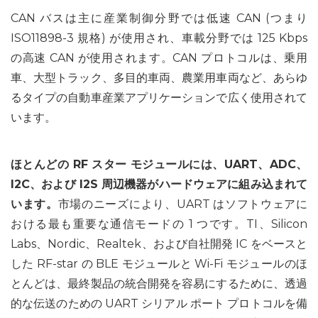
CAN バスは主に産業制御分野では低速 CAN (つまり
ISO11898-3 規格) が使用され、車載分野では 125 Kbps
の高速 CAN が使用されます。CAN プロトコルは、乗用
車、大型トラック、多目的車両、農業用車両など、あらゆ
るタイプの自動車産業アプリケーションで広く使用されて
います。
ほとんどの RF スター モジュールには、UART、ADC、
I2C、および I2S 周辺機器がハードウェアに組み込まれて
います。
市場のニーズにより、UART はソフトウェアに
おける最も重要な通信モードの 1 つです。TI、Silicon
Labs、Nordic、Realtek、および自社開発 IC をベースと
した RF-star の BLE モジュールと Wi-Fi モジュールのほ
とんどは、最終製品の統合開発を容易にするために、透過
的な伝送のための UART シリアル ポート プロトコルを備