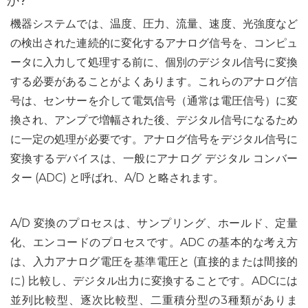
か
?
機器システムでは、温度、圧力、流量、速度、光強度など
の検出された連続的に変化するアナログ信号を、コンピュ
ータに入力して処理する前に、個別のデジタル信号に変換
する必要があることがよくあります。これらのアナログ信
号は、センサーを介して電気信号（通常は電圧信号）に変
換され、アンプで増幅された後、デジタル信号になるため
に一定の処理が必要です。アナログ信号をデジタル信号に
変換するデバイスは、一般にアナログ デジタル コンバー
ター (ADC) と呼ばれ、A/D と略されます。
A/D 変換のプロセスは、サンプリング、ホールド、定量
化、エンコードのプロセスです。ADC の基本的な考え方
は、入力アナログ電圧を基準電圧と (直接的または間接的
に) 比較し、デジタル出力に変換することです。ADCには
並列比較型、逐次比較型、二重積分型の3種類がありま