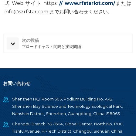
式 Web サイト https:
// www.rfstariot.com/
または
info@szrfstar.com までお問い合わせください。
次の投稿
ブロードキャスト間隔と接続間隔
お問い合わせ
Shenzhen HQ: Room 503, Podium Building No. A-12,
Shenzhen Bay Science and Technology Ecological Park,
Nanshan District, Shenzhen, Guangdong, China, 518063
Chengdu Branch: N2-1604, Global Center, North No. 1700,
Tianfu Avenue, Hi-Tech District, Chengdu, Sichuan, China