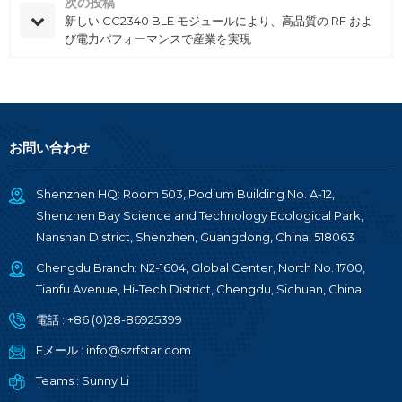
次の投稿
新しい CC2340 BLE モジュールにより、高品質の RF およ
び電力パフォーマンスで産業を実現
お問い合わせ
Shenzhen HQ: Room 503, Podium Building No. A-12,
Shenzhen Bay Science and Technology Ecological Park,
Nanshan District, Shenzhen, Guangdong, China, 518063
Chengdu Branch: N2-1604, Global Center, North No. 1700,
Tianfu Avenue, Hi-Tech District, Chengdu, Sichuan, China
電話 :
+86 (0)28-86925399
Eメール :
info@szrfstar.com
Teams :
Sunny Li