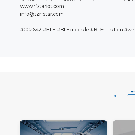
www.rfstariot.com
info@szrfstar.com
#CC2642 #BLE #BLEmodule #BLEsolution #wirel