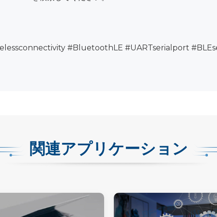
essconnectivity #BluetoothLE #UARTserialport #BLEse
関連アプリケーション