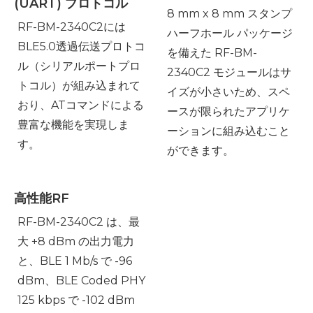
(UART) プロトコル
8 mm x 8 mm スタンプ
RF-BM-2340C2には
ハーフホール パッケージ
BLE5.0透過伝送プロトコ
を備えた RF-BM-
ル（シリアルポートプロ
2340C2 モジュールはサ
トコル）が組み込まれて
イズが小さいため、スペ
おり、ATコマンドによる
ースが限られたアプリケ
豊富な機能を実現しま
ーションに組み込むこと
す。
ができます。
高性能RF
RF-BM-2340C2 は、最
大 +8 dBm の出力電力
と、BLE 1 Mb/s で -96
dBm、BLE Coded PHY
125 kbps で -102 dBm