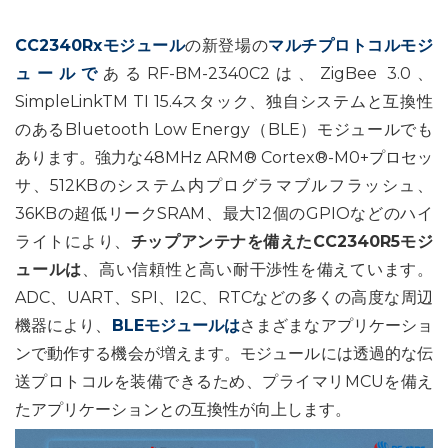
CC2340Rxモジュール
の新登場の
マルチプロトコルモジ
ュールで
あるRF-BM-2340C2は、ZigBee 3.0、
SimpleLinkTM TI 15.4スタック、独自システムと互換性
のあるBluetooth Low Energy（BLE）モジュールでも
あります。強力な48MHz ARM® Cortex®-M0+プロセッ
サ、512KBのシステム内プログラマブルフラッシュ、
36KBの超低リークSRAM、最大12個のGPIOなどのハイ
ライトにより、
チップアンテナを備えたCC2340R5モジ
ュールは
、高い信頼性と高い耐干渉性を備えています。
ADC、UART、SPI、I2C、RTCなどの多くの高度な周辺
機器により、
BLEモジュールは
さまざまなアプリケーショ
ンで動作する機会が増えます。モジュールには透過的な伝
送プロトコルを装備できるため、プライマリMCUを備え
たアプリケーションとの互換性が向上します。