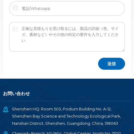
お問い合わせ
Shenzhen HQ: Room 503, Podium Building No. A-12,
Shenzhen Bay Science and Technology Ecological Park,
Nanshan District, Shenzhen, Guangdong, China, 518063
Chengdu Branch: N2-1604, Global Center, North No. 1700,