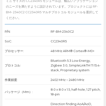
ミニ サイズの CC2340R5 モジュールは、幅広いアプリケーション
のニーズを満たすように設計されています。プロジェクトには RF-
BM-
2340C2
CC2340R5 マルチプロトコル モジュールを選択して
ください。
P/N:
RF-BM-2340C2
SoC:
CC2340R5
プロセッサー:
48 MHz ARM® Cortex®-M0+
Bluetooth 5.3 Low Energy,
プロトコル:
Zigbee 3.0, SimpleLinkTM TI 15.4-
stack, Proprietary system
作業頻度:
2402 MHz ~ 2480 MHz
8.0 x 8.0 x 1.5, half-hole, 1.27 pitch,
パッケージ（mm）:
18-pin
Direction finding AoA/AoD,