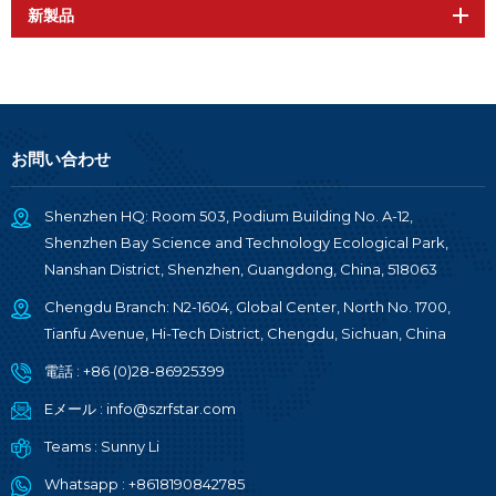
新製品
お問い合わせ
Shenzhen HQ: Room 503, Podium Building No. A-12,
Shenzhen Bay Science and Technology Ecological Park,
Nanshan District, Shenzhen, Guangdong, China, 518063
Chengdu Branch: N2-1604, Global Center, North No. 1700,
Tianfu Avenue, Hi-Tech District, Chengdu, Sichuan, China
電話 :
+86 (0)28-86925399
Eメール :
info@szrfstar.com
Teams :
Sunny Li
Whatsapp :
+8618190842785