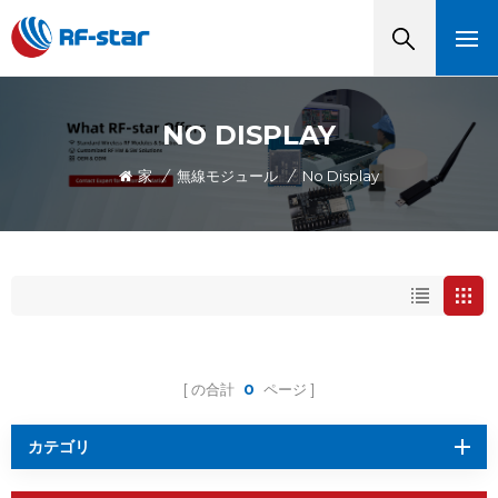
NO DISPLAY
家
/
無線モジュール
/
No Display
の合計
0
ページ
カテゴリ