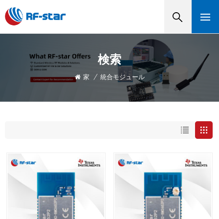
検索
家
/
統合モジュール