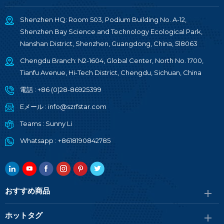
Shenzhen HQ: Room 503, Podium Building No. A-12,
Shenzhen Bay Science and Technology Ecological Park,
Nanshan District, Shenzhen, Guangdong, China, 518063
Chengdu Branch: N2-1604, Global Center, North No. 1700,
Tianfu Avenue, Hi-Tech District, Chengdu, Sichuan, China
電話 :
+86 (0)28-86925399
Eメール :
info@szrfstar.com
Teams :
Sunny Li
Whatsapp :
+8618190842785
おすすめ商品
ホットタグ