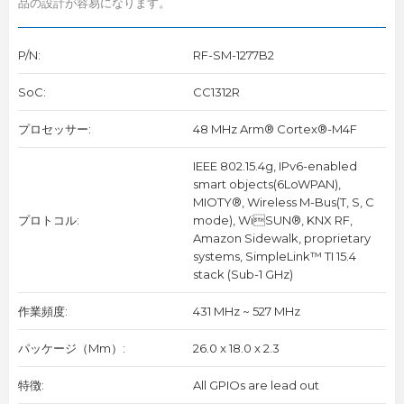
品の設計が容易になります。
P/N:
RF-SM-1277B2
SoC:
CC1312R
プロセッサー:
48 MHz Arm® Cortex®-M4F
IEEE 802.15.4g, IPv6-enabled
smart objects(6LoWPAN),
MIOTY®, Wireless M-Bus(T, S, C
プロトコル:
mode), WiSUN®, KNX RF,
Amazon Sidewalk, proprietary
systems, SimpleLink™ TI 15.4
stack (Sub-1 GHz)
作業頻度:
431 MHz ~ 527 MHz
パッケージ（mm）:
26.0 x 18.0 x 2.3
特徴:
All GPIOs are lead out