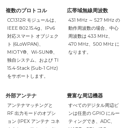
複数のプロトコル
広帯域無線周波数
CC1312R モジュールは、
431 MHz ～ 527 MHz の
IEEE 802.15.4g、IPv6
動作周波数の場合、中心
対応スマート オブジェク
周波数は 433 MHz、
ト (6LoWPAN)、
470 MHz、500 MHz に
MIOTY®、Wi-SUN®、
なります。
独自システム、および TI
15.4-Stack (Sub-1 GHz)
をサポートします。
外部アンテナ
豊富な周辺機器
アンテナマッチングと
すべてのデジタル周辺ピ
RF 出力モードのオプシ
ンは任意の GPIO にルー
ョン (IPEX アンテナ コネ
ティングでき、ADC、