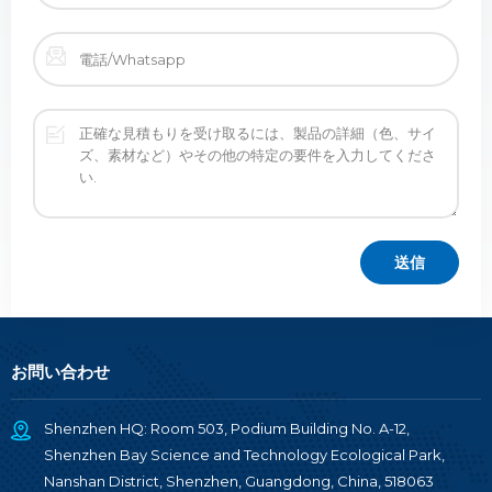
お問い合わせ
Shenzhen HQ: Room 503, Podium Building No. A-12,
Shenzhen Bay Science and Technology Ecological Park,
Nanshan District, Shenzhen, Guangdong, China, 518063