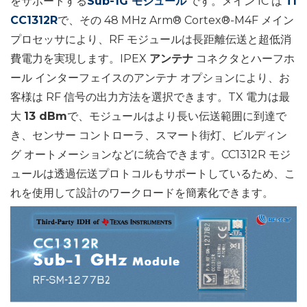
をサポートする
Sub-1G モジュール
です
。メイン IC は
TI
CC1312R
で、その 48 MHz Arm® Cortex®-M4F メイン
プロセッサにより、RF モジュールは長距離伝送と超低消
費電力を実現します。IPEX
アンテナ
コネクタとハーフホ
ール インターフェイスのアンテナ オプションにより、お
客様は RF 信号の出力方法を選択できます。TX 電力は最
大
13 dBm
で、モジュールはより長い伝送範囲に到達で
き、センサー コントローラ、スマート街灯、ビルディン
グ オートメーションなどに統合できます。CC1312R モジ
ュールは透過伝送プロトコルもサポートしているため、こ
れを使用して設計のワークロードを簡素化できます。