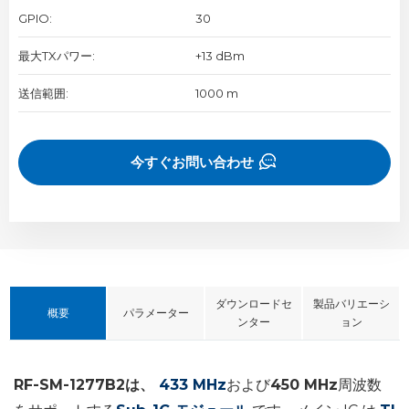
GPIO:
30
最大TXパワー:
+13 dBm
送信範囲:
1000 m
今すぐお問い合わせ
ダウンロードセ
製品バリエーシ
概要
パラメーター
ンター
ョン
RF-SM-1277B2は、
433 MHz
および
450
MHz
周波数