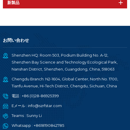
新製品
お問い合わせ
Shenzhen HQ: Room 503, Podium Building No. A-12,
Shenzhen Bay Science and Technology Ecological Park,
Nanshan District, Shenzhen, Guangdong, China, 518063
Chengdu Branch: N2-1604, Global Center, North No. 1700,
Tianfu Avenue, Hi-Tech District, Chengdu, Sichuan, China
電話 :
+86 (0)28-86925399
Eメール :
info@szrfstar.com
Teams :
Sunny Li
Whatsapp :
+8618190842785