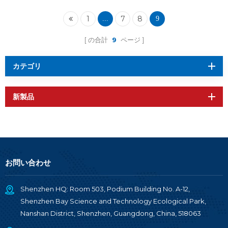
1
7
8
...
9
の合計
9
ページ
カテゴリ
新製品
お問い合わせ
Shenzhen HQ: Room 503, Podium Building No. A-12,
Shenzhen Bay Science and Technology Ecological Park,
Nanshan District, Shenzhen, Guangdong, China, 518063