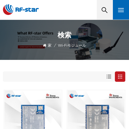
検索
家
/
Wi-Fiモジュール