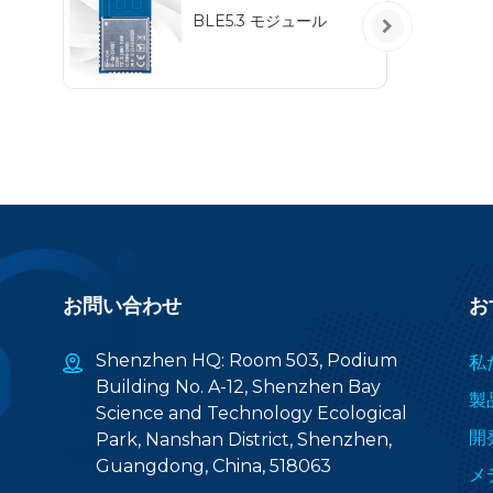
BLE5.3 モジュール
お問い合わせ
お
Shenzhen HQ: Room 503, Podium
私
Building No. A-12, Shenzhen Bay
製
Science and Technology Ecological
開
Park, Nanshan District, Shenzhen,
Guangdong, China, 518063
メ