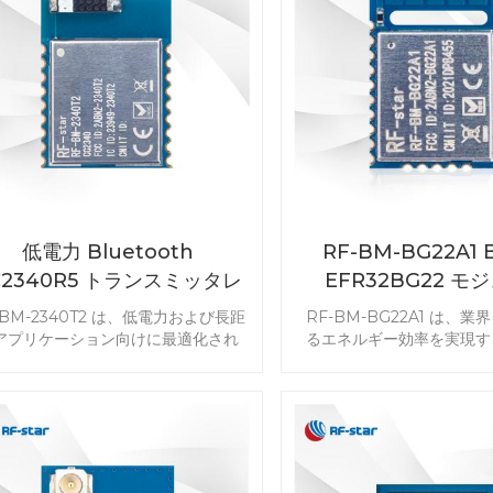
低電力 Bluetooth
RF-BM-BG22A1 B
C2340R5 トランスミッタレ
EFR32BG22 モ
シーバモジュール RF-BM-
-BM-2340T2 は、低電力および長距
RF-BM-BG22A1 は、
340T2 チップアンテナ付き
アプリケーション向けに最適化され
るエネルギー効率を実現す
Bluetooth 5.3 トランスミッタおよ
発された Bluetooth 5.2 L
びレシーバ モジュールです。
モジュールで、コイン型電
ead、ZigBee®、IEEE 802.15.4、
延ばすことができます
び独自の 2.4 GHz をサポートする
Bluetooth マスター/ス
うに設計されています。強力なプロ
ールは、クラス最高の超低
サ、組み込み UART シリアル ソー
実現します。RF-BM-B
 プロトコル、および柔軟な出力モー
EFR32BG22C112 BLE