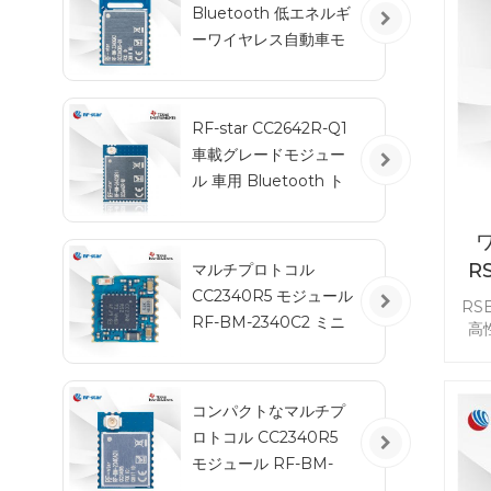
Bluetooth 低エネルギ
ド
ーワイヤレス自動車モ
で信
ジュール RF-BM-
2340QB1
RF-star CC2642R-Q1
車載グレードモジュー
ル 車用 Bluetooth ト
ランシーバー
R
マルチプロトコル
CC2340R5 モジュール
RS
RF-BM-2340C2 ミニ
高
サイズ
い
ー
低エ
コンパクトなマルチプ
0
ロトコル CC2340R5
リモ
モジュール RF-BM-
R
2340A2I (IPEX 搭載)