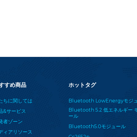
すすめ商品
ホットタグ
たちに関しては
Bluetooth LowEnergyモ
Bluetooth 5.2 低エネルギー
品&サービス
ール
発者ゾーン
Bluetooth5.0モジュール
ディアリソース
Cc2652p