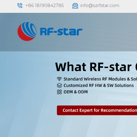
+86 18190842785
info@szrfstar.com