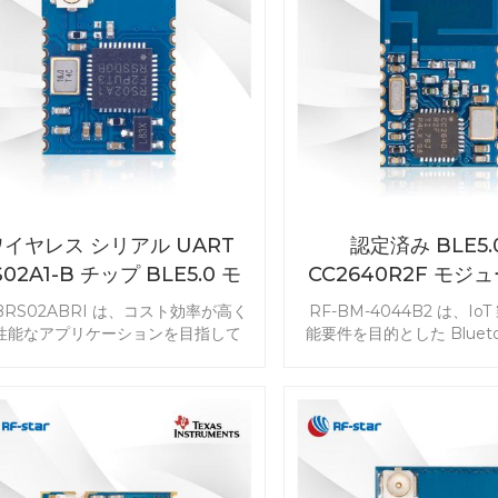
により、さまざまなシナリオに堅牢
品開発を始めましょ
頼性の高い安全な Bluetooth 接続
が提供されます。
ワイヤレス シリアル UART
認定済み BLE5.0
S02A1-B チップ BLE5.0 モ
CC2640R2F モジュ
ジュール RSBRS02ABRI
BM-4044B
BRS02ABRI は、コスト効率が高く
RF-BM-4044B2 は、Io
性能なアプリケーションを目指して
能要件を目的とした Bluetoo
ます。これは、2 Mbps のデータ レ
モジュールです。コンパク
トをサポートする Bluetooth v5.0
ールで幅広い用途のニーズ
ネルギー モジュールです。7816 T-
す。設計オプションとして 
 の特別な周辺機器と赤外線により、
4044B2 CC2640R2F 
コンや接触 IC カードに適用される
ルを選択します
モジュールが可能になります。
SBRS02ABRI BLE5.0 シリアル