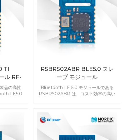
う。
まざまなシナリオに低コストでありな
がら高品質の Bluetooth 接続が提供さ
れます。
 TI
RSBRS02ABR BLE5.0 スレ
ール RF-
ーブ モジュール
2
T 製品の高性
Bluetooth LE 5.0 モジュールである
th LE5.0
RSBRS02ABR は、コスト効率の高い
トなモジュ
アプリケーション向けに設計されてい
に対応しま
ます。7816 T-0 の周辺機器と赤外線に
RF-BM-
より、スマート ホーム リモコンに適用
BLE モジュー
されるシリアル ポート モジュールが有
。
効になります。RSBRS02ABR
BLE5.0 モジュールで製品開発を始めま
しょう。