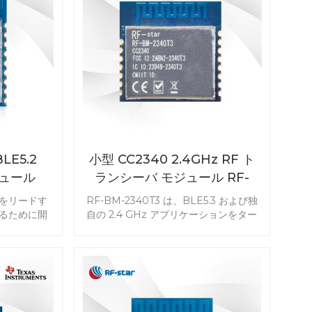
LE5.2
小型 CC2340 2.4GHz RF ト
ジュール
ランシーバ モジュール RF-
BM-2340T3 BLE 5.3 と互換
業界をリードす
RF-BM-2340T3 は、BLE5.3 および独
性あり
るために開
自の 2.4 GHz アプリケーションをター
ow Energy
ゲットとするコンパクトな 2.4 GHz ワ
池の寿命を
イヤレス トランシーバー モジュールで
。この
す。 CC2340R5 シリーズのメンバーと
レーブ モジュ
して、8 dBm TX 電力、ユニバーサル
消費電力を
インターフェイス、組み込み UART シ
G22A1
リアル ソート プロトコル、および高性
 モジュールで製
能オンボード PCB アンテナにより、さ