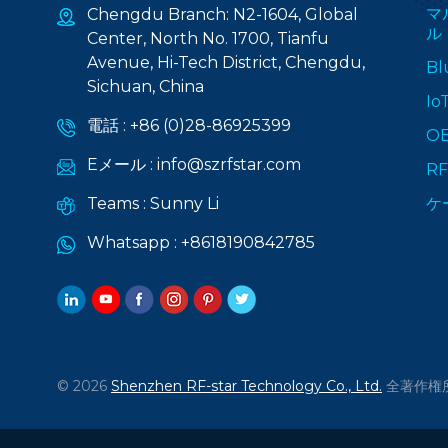
マ
Chengdu Branch: N2-1604, Global
ル
Center, North No. 1700, Tianfu
Avenue, Hi-Tech District, Chengdu,
Bl
Sichuan, China
I
電話 :
+86 (0)28-86925399
O
Eメール :
info@szrfstar.com
R
Teams :
Sunny Li
ケ
Whatsapp :
+8618190842785
© 2026
Shenzhen RF-star Technology Co., Ltd.
全著作権所