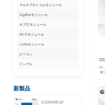
マルチプロトコルモジュール
ZigBeeモジュール
サブ1Gモジュール
Wi-Fiモジュール
LoRaモジュール
ビーコン
C
ドングル
RF
2
離
た 
Thr
新製品
およ
よ
セッ
CC2340R5-Q1
ト