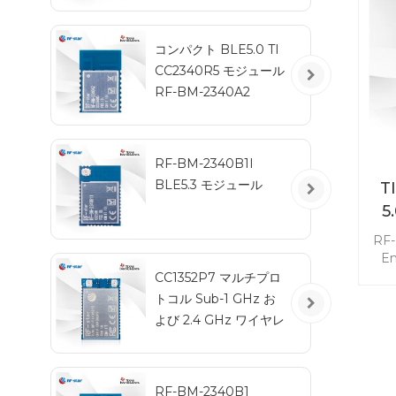
U
コンパクト BLE5.0 TI
CC2340R5 モジュール
RF-BM-2340A2
RF-BM-2340B1I
BLE5.3 モジュール
T
5
RF
E
す
CC1352P7 マルチプロ
リ
トコル Sub-1 GHz お
ー
よび 2.4 GHz ワイヤレ
オ
ス モジュール RF-
CC
TI1352P2
RF-BM-2340B1