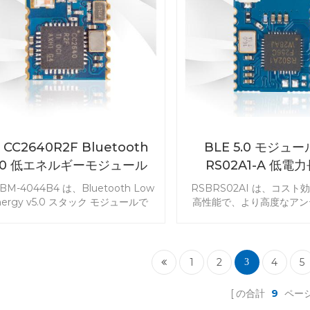
ART モジュールで製品開発を始めま
しょう。
I CC2640R2F Bluetooth
BLE 5.0 モジュー
.0 低エネルギーモジュール
RS02A1-A 低電
RF-BM-4044B4
RSBRS02A
-BM-4044B4 は、Bluetooth Low
RSBRS02AI は、コス
nergy v5.0 スタック モジュールで
高性能で、より高度なアン
。サイズが最小であるため、バッテ
アプリケーション向けに
ー駆動のモノのインターネットのタ
Bluetooth Low Energ
ゲット市場で人気があります。設計
す。このモジュールは、7816
プションとして RF-BM-4044B4
び赤外線周辺機器をサポー
1
2
4
5
3
2640R2F シリアル インターフェイ
RSBRS02AI BLE5.0 
ス モジュールを選択します。
品開発を始めましょ
の合計
9
ペー