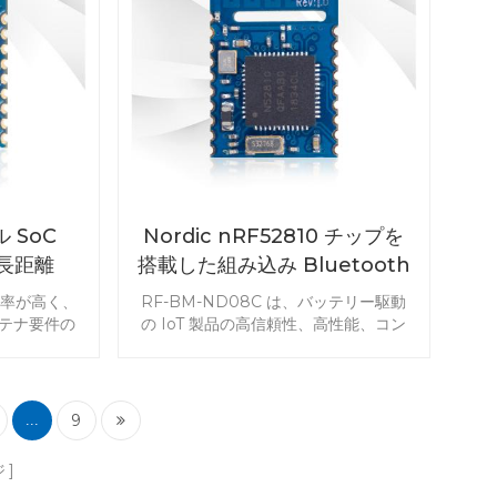
ル SoC
Nordic nRF52810 チップを
力長距離
搭載した組み込み Bluetooth
I
5.0 モジュール RF-BM-
ト効率が高く、
RF-BM-ND08C は、バッテリー駆動
ND08C
テナ要件の
の IoT 製品の高信頼性、高性能、コン
開発された
パクト サイズ、および極めて高い電力
y モジュールで
効率の要件に合わせて開発された
 T-0 およ
Bluetooth 5.0 Low Energy モジュー
トします。
ルです。これは、それほど複雑ではな
9
...
モジュールで製
い用途のアプリケーションに最適なモ
う。
ジュールです。RF-BM-ND08C
ジ
nRF52810 BLE モジュールで製品開発