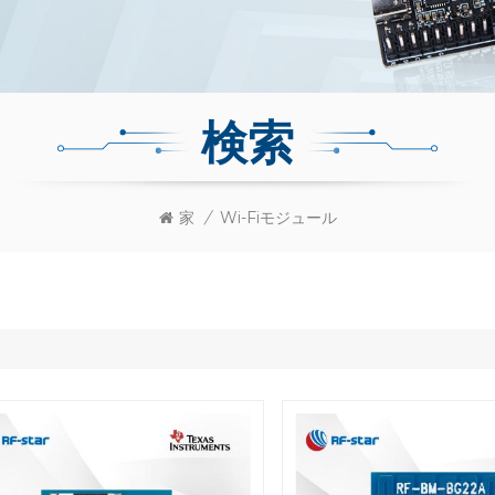
検索
家
/
Wi-Fiモジュール