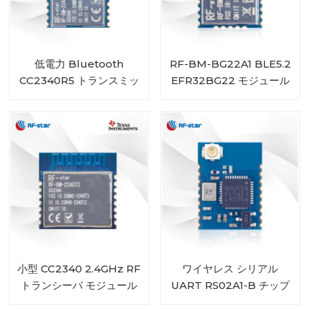
低電力 Bluetooth
RF-BM-BG22A1 BLE5.2
CC2340R5 トランスミッ
EFR32BG22 モジュール
タレシーバモジュール RF-
BM-2340T2 チップアン
テナ付き
小型 CC2340 2.4GHz RF
ワイヤレス シリアル
トランシーバ モジュール
UART RS02A1-B チップ
RF-BM-2340T3 BLE 5.3
BLE5.0 モジュール