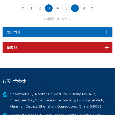
ル RF-BM-ND08C
1
2
4
5
9
3
...
の合計
9
ページ
カテゴリ
新製品
お問い合わせ
Shenzhen HQ: Room 503, Podium Building No. A-12,
Shenzhen Bay Science and Technology Ecological Park,
Nanshan District, Shenzhen, Guangdong, China, 518063