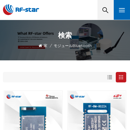
検索
家
/
モジュールBluetooth