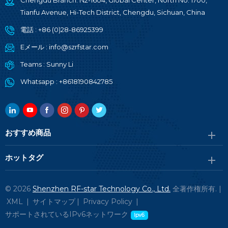
Chengdu Branch: N2-1604, Global Center, North No. 1700,
Tianfu Avenue, Hi-Tech District, Chengdu, Sichuan, China
電話 :
+86 (0)28-86925399
Eメール :
info@szrfstar.com
Teams :
Sunny Li
Whatsapp :
+8618190842785
おすすめ商品
ホットタグ
© 2026
Shenzhen RF-star Technology Co., Ltd.
全著作権所有. |
XML
|
サイトマップ
|
Privacy Policy
|
サポートされているIPv6ネットワーク