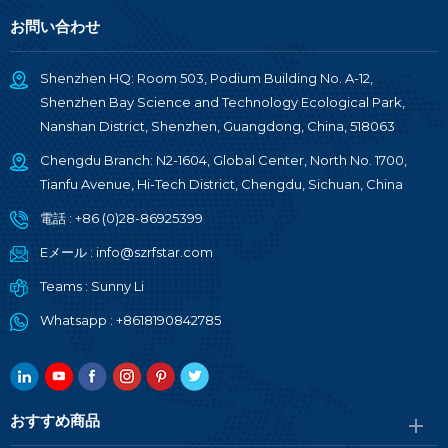
お問い合わせ
Shenzhen HQ: Room 503, Podium Building No. A-12,
Shenzhen Bay Science and Technology Ecological Park,
Nanshan District, Shenzhen, Guangdong, China, 518063
Chengdu Branch: N2-1604, Global Center, North No. 1700,
Tianfu Avenue, Hi-Tech District, Chengdu, Sichuan, China
電話 :
+86 (0)28-86925399
Eメール :
info@szrfstar.com
Teams :
Sunny Li
Whatsapp :
+8618190842785
おすすめ商品