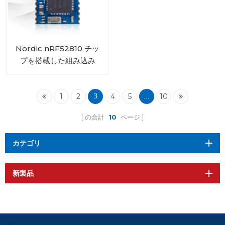
Nordic nRF52810 チッ
プを搭載した組み込み
Bluetooth 5.0 モジュー
ル RF-BM-ND08C
1
2
4
5
10
3
...
の合計
10
ページ
カテゴリ
新製品