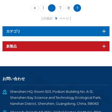
1
7
8
...
9
の合計
9
ページ
カテゴリ
新製品
お問い合わせ
Shenzhen HQ: Room 503, Podium Building No. A-12,
Shenzhen Bay Science and Technology Ecological Park,
Nanshan District, Shenzhen, Guangdong, China, 518063