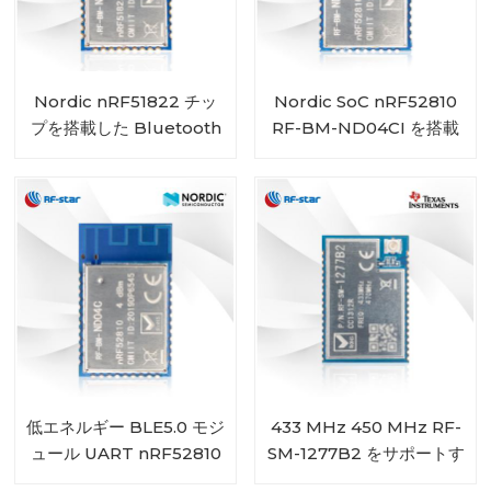
Nordic nRF51822 チッ
Nordic SoC nRF52810
プを搭載した Bluetooth
RF-BM-ND04CI を搭載
4.2 低エネルギー モジュー
したバッテリー駆動
ル RF-BM-ND01
Bluetooth 5.0 Low
Energy モジュール
低エネルギー BLE5.0 モジ
433 MHz 450 MHz RF-
ュール UART nRF52810
SM-1277B2 をサポートす
モジュール RF-BM-
る CC1312R モジュール