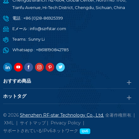
Chengdu Branch: N2-1604, Global Center, North No. 1700,
Tianfu Avenue, Hi-Tech District, Chengdu, Sichuan, China
電話 :
+86 (0)28-86925399
Eメール :
info@szrfstar.com
Teams :
Sunny Li
Whatsapp :
+8618190842785
おすすめ商品
ホットタグ
© 2026
Shenzhen RF-star Technology Co., Ltd.
全著作権所有. |
XML
|
サイトマップ
|
Privacy Policy
|
サポートされているIPv6ネットワーク