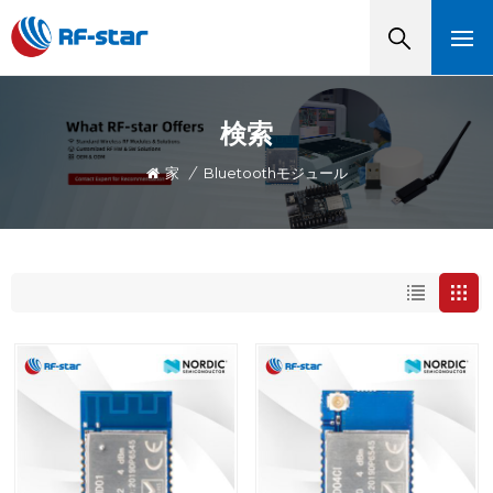
検索
家
/
Bluetoothモジュール